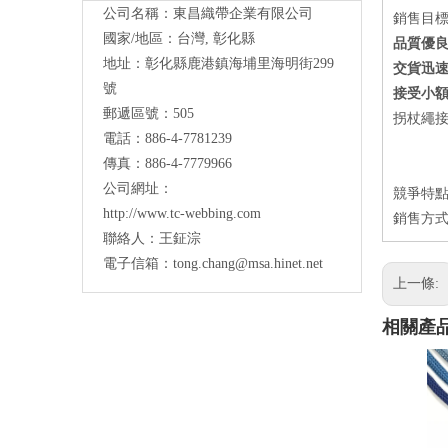
公司名稱：東昌織帶企業有限公司
銷售目
國家/地區：台灣, 彰化縣
品質優
地址：
彰化縣鹿港鎮海埔里海明街299
交貨迅
號
接受小
郵遞區號：505
拐杖繩接
電話：886-4-7781239
傳真：886-4-7779966
公司網址：
競爭特點
http://www.tc-webbing.com
銷售方
聯絡人：王鉦淙
電子信箱：
tong.chang@msa.hinet.net
上一條:
相關產